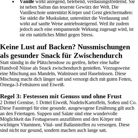
Vanille
wirkt anregend, belebend, verdauungsfördernd. Sie
ist neben Safran das teuerste Gewürz der Welt. Die
Vanilleschote unterstützt Körper und Geist gleichermaßen:
Sie stärkt die Muskulatur, unterstützt die Verdauung und
wirkt auf sanfte Weise antriebssteigernd. Weil ihr zudem
jedoch auch eine entspannende Wirkung zugesagt wird, ist
sie ein natürliches Mittel gegen Stress.
Keine Lust auf Backen? Nussmischungen
als gesunder Snack für Zwischendurch
Statt ständig in die Plätzchendose zu greifen, lieber eine halbe
Handvoll Nüsse als Snack zwischendurch genießen. Vorzugsweise
eine Mischung aus Mandeln, Walnüssen und Haselnüssen. Diese
Mischung macht dich länger satt und versorgt dich mit guten Fetten,
Omega-3-Fettsäuren und Eiweiß.
Regel 3: Festessen mit Genuss und ohne Frust
2 Drittel Gemüse, 1 Drittel Eiweiß, Nudeln/Kartoffeln, Soßen und Co.
Diese Faustregel für eine gesunde, ausgewogene Ernährung gilt auch
an den Feiertagen. Suppen und Salate sind eine wundervolle
Möglichkeit das Festtagsessen anzuführen und den Körper mit
wichtigen Vitaminen, Vital- und Ballaststoffen zu versorgen. Diese
sind nicht nur gesund, sondern machen auch lange satt.