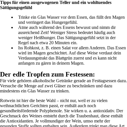
Tipps für einen ausgewogenen Teller und ein wohltuendes
Sättigungsgefühl
Trinke ein Glas Wasser vor dem Essen, das füllt den Magen
und verringert das Hungergefühl.
Atme auch während des Essens bewusst und nimm dir
ausreichend Zeit! Weniger Stress bedeutet häufig auch
weniger Heißhunger. Das Sättigungsgefühl setzt in der
Regel nach etwa 20 Minuten ein.
Iss Rohkost, z. B. einen Salat vor allem Anderen. Das Essen
wird im Magen geschichtet. Auf diese Weise verdaut dein
Verdauungstrakt das Blattgrün zuerst und es kann nicht
anfangen zu gären in deinem Magen.
Der edle Tropfen zum Festessen:
Für viele gehören alkoholische Getränke gerade an Festtagsessen dazu.
Versuche die Menge auf zwei Gläser zu beschränken und dazu
mindestens ein Glas Wasser zu trinken.
Rotwein ist hier die beste Wahl – nicht nur, weil er zu vielen
weihnachtlichen Gerichten passt, er enthält auch noch
gesundheitsfördernde Polyphenole. Sie wirken u. a. antioxidativ. Der
Geschmack des Weines entsteht durch die Traubenhaut, diese enthält
die Antioxidantien. Je vollmundiger der Wein, umso mehr der
gesunden Stoffe sollten enthalten sein. Außerdem trinkt man diese Art