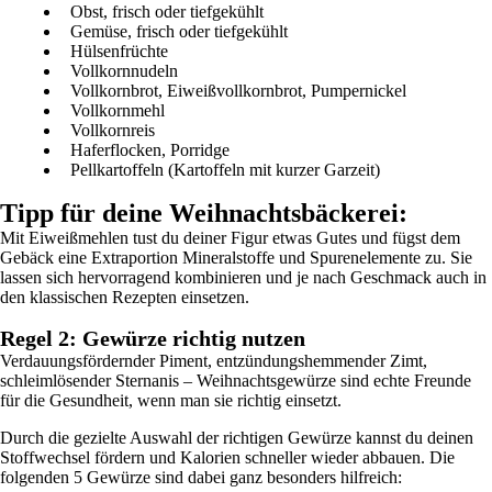
Obst, frisch oder tiefgekühlt
Gemüse, frisch oder tiefgekühlt
Hülsenfrüchte
Vollkornnudeln
Vollkornbrot, Eiweißvollkornbrot, Pumpernickel
Vollkornmehl
Vollkornreis
Haferflocken, Porridge
Pellkartoffeln (Kartoffeln mit kurzer Garzeit)
Tipp für deine Weihnachtsbäckerei:
Mit Eiweißmehlen tust du deiner Figur etwas Gutes und fügst dem
Gebäck eine Extraportion Mineralstoffe und Spurenelemente zu. Sie
lassen sich hervorragend kombinieren und je nach Geschmack auch in
den klassischen Rezepten einsetzen.
Regel 2: Gewürze richtig nutzen
Verdauungsfördernder Piment, entzündungshemmender Zimt,
schleimlösender Sternanis – Weihnachtsgewürze sind echte Freunde
für die Gesundheit, wenn man sie richtig einsetzt.
Durch die gezielte Auswahl der richtigen Gewürze kannst du deinen
Stoffwechsel fördern und Kalorien schneller wieder abbauen. Die
folgenden 5 Gewürze sind dabei ganz besonders hilfreich: