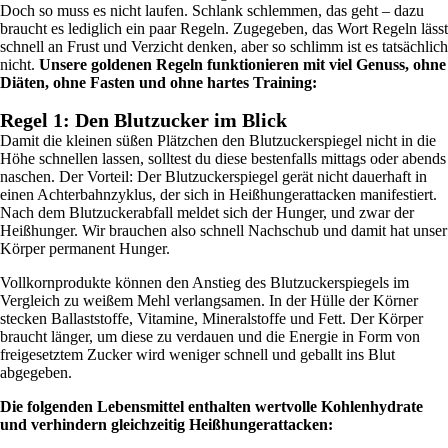
Doch so muss es nicht laufen. Schlank schlemmen, das geht – dazu
braucht es lediglich ein paar Regeln. Zugegeben, das Wort Regeln lässt
schnell an Frust und Verzicht denken, aber so schlimm ist es tatsächlich
nicht.
Unsere goldenen Regeln funktionieren mit viel Genuss, ohne
Diäten, ohne Fasten und ohne hartes Training:
Regel 1: Den Blutzucker im Blick
Damit die kleinen süßen Plätzchen den Blutzuckerspiegel nicht in die
Höhe schnellen lassen, solltest du diese bestenfalls mittags oder abends
naschen. Der Vorteil: Der Blutzuckerspiegel gerät nicht dauerhaft in
einen Achterbahnzyklus, der sich in Heißhungerattacken manifestiert.
Nach dem Blutzuckerabfall meldet sich der Hunger, und zwar der
Heißhunger. Wir brauchen also schnell Nachschub und damit hat unser
Körper permanent Hunger.
Vollkornprodukte können den Anstieg des Blutzuckerspiegels im
Vergleich zu weißem Mehl verlangsamen. In der Hülle der Körner
stecken Ballaststoffe, Vitamine, Mineralstoffe und Fett. Der Körper
braucht länger, um diese zu verdauen und die Energie in Form von
freigesetztem Zucker wird weniger schnell und geballt ins Blut
abgegeben.
Die folgenden Lebensmittel enthalten wertvolle Kohlenhydrate
und verhindern gleichzeitig Heißhungerattacken: