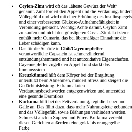
Ceylon-Zimt
wird oft das „älteste Gewürz der Welt“
genannt. Zimt fördert den Appetit und die Verdauung, lindert
Völlegefühl und wird mit einer Erhöhung des Insulinspiegels
und einer verbesserten Glukose-Aufnahmefähigkeit in
Verbindung gebracht. Wichtig: Achte darauf, Ceylon-Zimt
zu kaufen und nicht den günstigeren Cassia-Zimt. Letzterer
enthält mehr Cumarin, das bei übermäßiger Einnahme die
Leber schädigen kann.
Das für die Schärfe in
Chili/Cayennepfeffer
verantwortliche Capsaicin ist schmerzlindernd,
entzündungshemmend und hat antioxidative Eigenschaften.
Cayennepfeffer zügelt den Appetit und stärkt das
Immunsystem.
Kreuzkümmel
hilft dem Körper bei der Entgiftung,
unterstützt beim Abnehmen, mindert Stress und steigert die
Gedächtnisleistung. Er kann akuten
Verdauungsbeschwerden entgegenwirken und unterstützt
eine gesunde Darmflora.
Kurkuma
hilft bei der Fettverdauung, regt die Leber und
Galle an. Das führt dazu, dass mehr Nahrungsfette gebunden
und das Völlegefühl sowie Blähungen verhindert werden.
Schmeckt auch in Suppen und Püree. Kurkuma verleiht
diesen Gerichten außerdem eine gold- bis orangegelbe
Farbe.