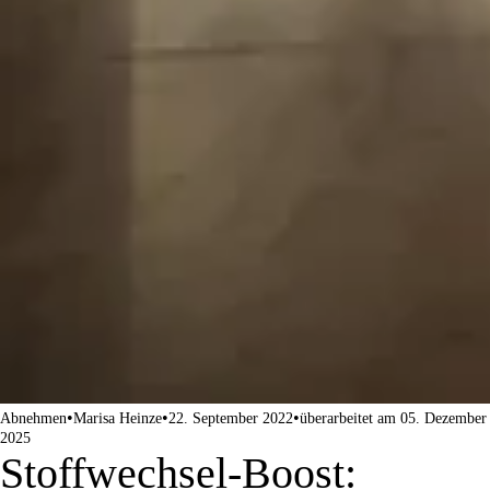
•
•
•
Abnehmen
Marisa Heinze
22. September 2022
überarbeitet am 05. Dezember
2025
Stoffwechsel-Boost: