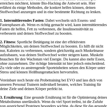
erreichen möchtest, könnte Bio-Hacking die Antwort sein. Hier
erfährst du einige Methoden, die konkret helfen können, deinen
Stoffwechsel anzuregen und in eine bestimmte Richtung zu lenken.
1. Intermittierendes Fasten
: Dabei wechseln sich Essens- und
Fastenphasen ab. Wenn es richtig gemacht wird, kann intermittierendes
Fasten dir helfen, Fett zu verbrennen, die Insulinsensitivität zu
verbessern und deinen Stoffwechsel zu boosten.
2. Fitness
: Sportliche Betätigung ist eine der effektivsten
Möglichkeiten, um deinen Stoffwechsel zu boosten. Es hilft dir nicht
nur, Kalorien zu verbrennen, sondern gleichzeitig auch Muskelmasse
aufzubauen, was deinen Stoffwechsel weiter steigern kann. Muskeln
brauchen für den Wachstum viel Energie. Du kannst also mehr Essen,
ohne zuzunehmen. Die richtige Intensität ist hier jedoch entscheidend.
Zu viele oder zu anstrengende Sporteinheiten setzen den Körper unter
Stress und können Heißhungerattacken hervorrufen.
Vereinbare noch heute ein Probetraining bei EVO und lass dich von
unseren Personal Trainern individuell beraten, welches Training für
deine Ziele und deinen Körper perfekt ist.
3. Ernährung
: Eine gesunde Ernährung ist für die Optimierung deines
Metabolismus unerlässlich. Wenn du viel Sport treibst, ist die Zufuhr
von ausreichend Proteinen besonders wichtig, da diese für das gesunde